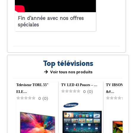
Fin d’année avec nos offres
spéciales
Top télévisions
Voir tous nos produits
Televiseur TORL 55″
TV LED 43 Pouces – …
TV IBSON LED 3
0
(
0
)
ELE…
&#…
0
(
0
)
0