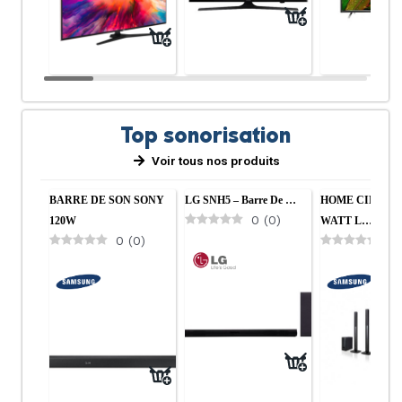
Top sonorisation
Voir tous nos produits
Cuisine
Salon
BARRE DE SON SONY
LG SNH5 – Barre De …
HOME CINEMA 
0
(
0
)
120W
WATT L…
0
(
0
)
0