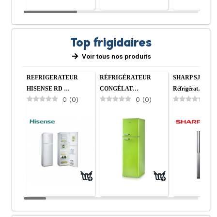
Top frigidaires
Voir tous nos produits
REFRIGERATEUR
RÉFRIGÉRATEUR
SHARP SJ-14T
HISENSE RD …
CONGÉLAT…
Réfrigérat…
0
(
0
)
0
(
0
)
0