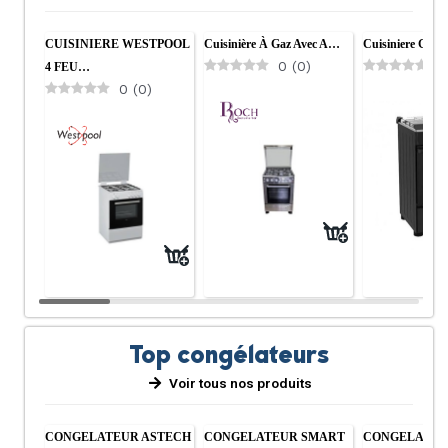
CUISINIERE WESTPOOL
Cuisinière À Gaz Avec A…
Cuisiniere Gree
0
(
0
)
0
4 FEU…
0
(
0
)
Top congélateurs
Voir tous nos produits
CONGELATEUR ASTECH
CONGELATEUR SMART
CONGELATEU