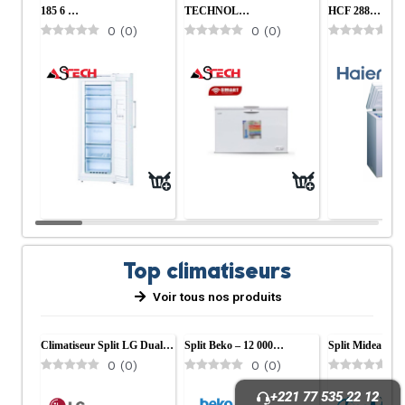
185 6 …
TECHNOL…
HCF 288…
0
(
0
)
0
(
0
)
0
Top climatiseurs
Voir tous nos produits
Climatiseur Split LG Dual…
Split Beko – 12 000…
Split Midea 900
0
(
0
)
0
(
0
)
0
+221 77 535 22 12