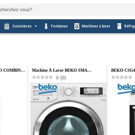
cher
Cuisinières
Fontaines
Machines à laver
Réfrig
O COMBIN…
Machine À Laver BEKO SMA…
BEKO CSG4
0
(
0
)