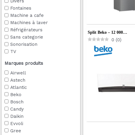
Divers
Fontaines
Machine a cafe
Machines à laver
Réfrigérateurs
Split Beko – 12 000…
Sans categorie
0
(
0
)
Sonorisation
TV
Marques produits
Airwell
Astech
Atlantic
Beko
Bosch
Candy
Daikin
Evvoli
Gree