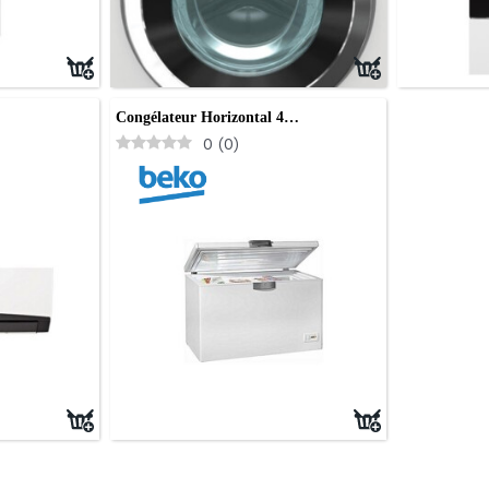
Congélateur Horizontal 4…
0
(
0
)