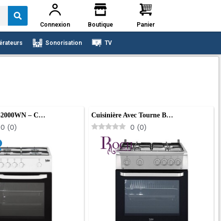
Connexion
Boutique
Panier
érateurs
Sonorisation
TV
2000WN – C…
Cuisinière Avec Tourne B…
0
(
0
)
0
(
0
)