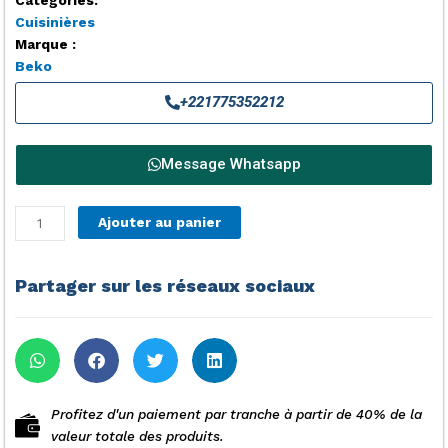
Cuisinières
Marque :
Beko
+221775352212
Message Whatsapp
quantité
Ajouter au panier
de
BEKO
CSG42000WN
Partager sur les réseaux sociaux
-
Cuisinière
table
gaz
-
4
Profitez d'un paiement par tranche à partir de 40% de la
foyers
valeur totale des produits.