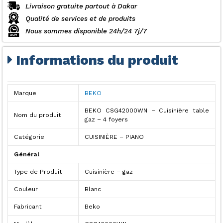
-
Livraison gratuite partout à Dakar
Four
Qualité de services et de produits
gaz
Nous sommes disponible 24h/24 7j/7
-
56L
Informations du produit
-
L50
x
H85cm
Marque
BEKO
-
BEKO CSG42000WN – Cuisinière table
Blanc
Nom du produit
gaz – 4 foyers
Catégorie
CUISINIÈRE – PIANO
Général
Type de Produit
Cuisinière – gaz
Couleur
Blanc
Fabricant
Beko