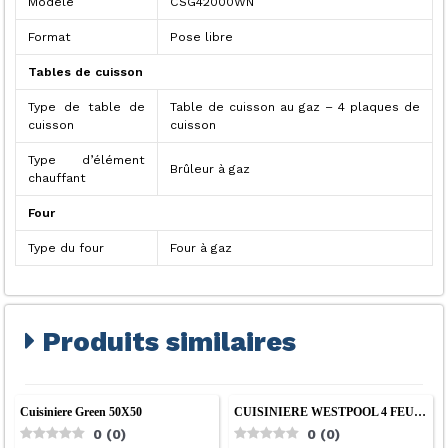
Modèle
CSG42000WN
Format
Pose libre
Tables de cuisson
Type de table de
Table de cuisson au gaz – 4 plaques de
cuisson
cuisson
Type d’élément
Brûleur à gaz
chauffant
Four
Type du four
Four à gaz
Produits similaires
Cuisiniere Green 50X50
CUISINIERE WESTPOOL 4 FEU…
0
(
0
)
0
(
0
)