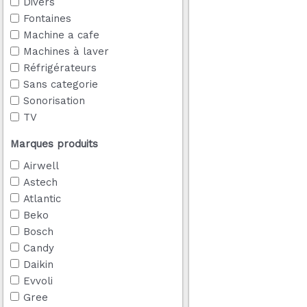
Divers
Fontaines
Machine a cafe
Machines à laver
Réfrigérateurs
Sans categorie
Sonorisation
TV
Marques produits
Airwell
Astech
Atlantic
Beko
Bosch
Candy
Daikin
Evvoli
Gree