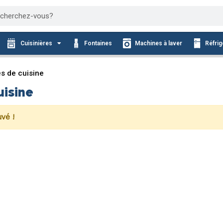
cher
Cuisinières
Fontaines
Machines à laver
Réfrig
s de cuisine
uisine
vé !