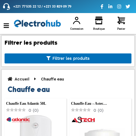
Aller
+221 77 535 22 12 / +221 33 829 09 79
au
contenu
Connexion
Boutique
Panier
Filtrer les produits
Filtrer les produits
Accueil
Chauffe eau
Chauffe eau
Chauffe Eau Atlantic 50L
Chauffe-Eau – Astec…
0
(
0
)
0
(
0
)