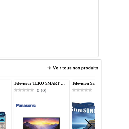
Voir tous nos produits
Téléviseur TEKO SMART …
Television Samsung Qled 5…
0
(
0
)
0
(
0
)