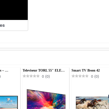
les
s – …
Televiseur TORL 55″ ELE…
Smart TV Ibson 42
)
0
(
0
)
0
(
0
)