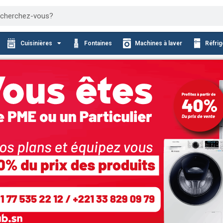
cher
Cuisinières
Fontaines
Machines à laver
Réfrig