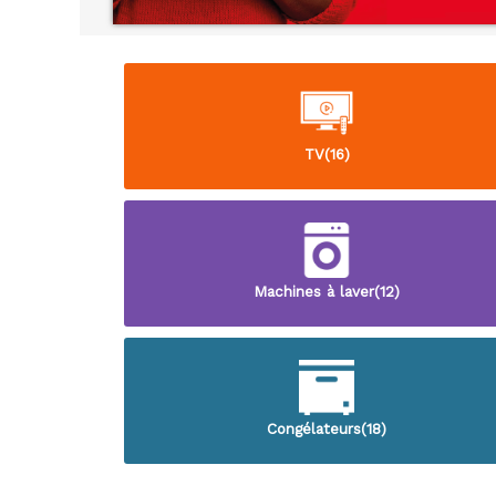
TV(16)
Machines à laver(12)
Congélateurs(18)