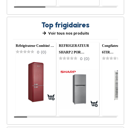
Top frigidaires
Voir tous nos produits
Réfrigérateur Combiné …
REFRIGERATEUR
Congélateur HI
0
(
0
)
SHARP 2 POR…
6TIR…
0
(
0
)
0