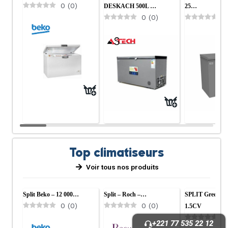
0
(
0
)
DESKACH 500L …
25…
0
(
0
)
0
Top climatiseurs
Voir tous nos produits
Split Beko – 12 000…
Split – Roch –…
SPLIT Gree120
0
(
0
)
0
(
0
)
1.5CV
0
+221 77 535 22 12