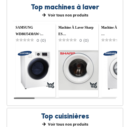
Top machines à laver
Voir tous nos produits
SAMSUNG
Machine À Laver Sharp
Machine À Lave
WD80J5430AW ̵…
ES…
…
0
(
0
)
0
(
0
)
0
Top cuisinières
Voir tous nos produits