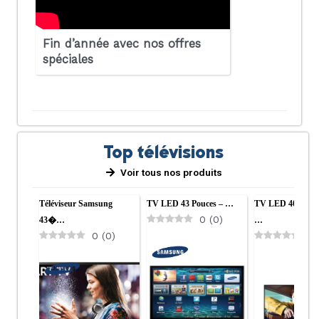
Fin d’année avec nos offres
spéciales
Top télévisions
Voir tous nos produits
Téléviseur Samsung
TV LED 43 Pouces – …
TV LED 40 Pouce
0
(
0
)
43�…
…
0
(
0
)
0