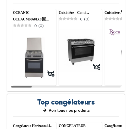
OCEANIC
Cuisinière – Conti…
Cuisinière À G
0
(
0
)
0
OCEACM6060IX8 …
0
(
0
)
Top congélateurs
Voir tous nos produits
Congélateur Horizontal 4…
CONGELATEUR
Congélateur D