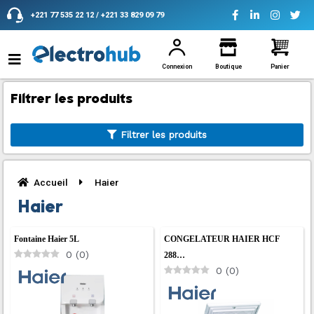
Aller
+221 77 535 22 12 / +221 33 829 09 79
au
contenu
Connexion
Boutique
Panier
Filtrer les produits
Filtrer les produits
Accueil
Haier
Haier
Fontaine Haier 5L
CONGELATEUR HAIER HCF
0
(
0
)
288…
0
(
0
)