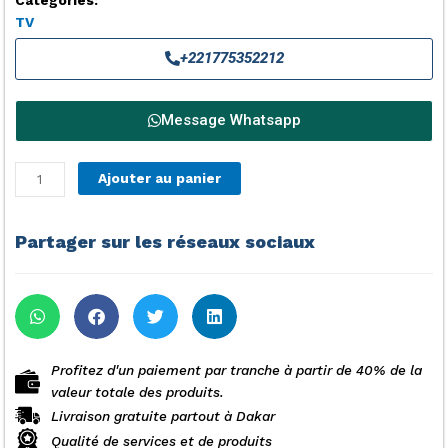
TV
+221775352212
Message Whatsapp
quantité
Ajouter au panier
de
Téléviseur
SMART
Partager sur les réseaux sociaux
TECHNOLOGY
32
Pouces
-
HD
1366x768
Profitez d'un paiement par tranche à partir de 40% de la
Pixels
valeur totale des produits.
-
Livraison gratuite partout à Dakar
Noir
Qualité de services et de produits