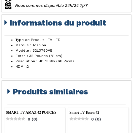
-
Nous sommes disponible 24h/24 7j/7
Garantie
6
Informations du produit
Mois
Type de Produit : TV LED
Marque : Toshiba
Modèle : 32L3750VE
Écran : 32 Pouces (81 cm)
Résolution : HD 1366×768 Pixels
HDMI :2
Produits similaires
SMART TV AMAZ 42 POUCES
Smart TV Ibson 42
0
(
0
)
0
(
0
)