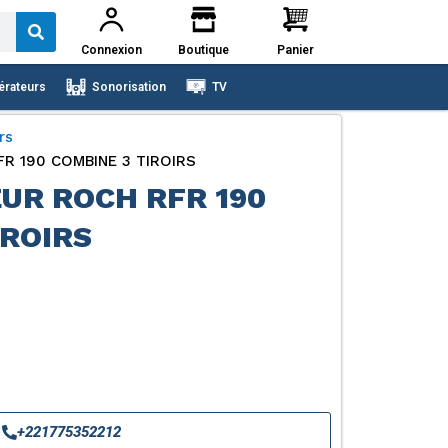
Connexion
Boutique
Panier
érateurs
Sonorisation
TV
rs
R 190 COMBINE 3 TIROIRS
UR ROCH RFR 190
IROIRS
+221775352212