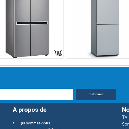
S'abonner
A propos de
No
TV
Qui sommes-nous
Son