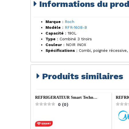
Informations du prod
Marque
:
Roch
Modèle
:
RFR-160B-B
Capacité
: 190L
Type
: Combiné 3 tiroirs
Couleur
: NOIR INOX
Spécifications
: Combi, poignée récessive, à
Produits similaires
REFRIGERATEUR Smart Techn…
REFRI
0
(
0
)