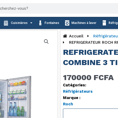
cher
Cuisinières
Fontaines
Machines à laver
Réfrig
Accueil
Réfrigérateu
REFRIGERATEUR ROCH RF
REFRIGERATE
COMBINE 3 T
170000 FCFA
Catégories:
Réfrigérateurs
Marque :
Roch