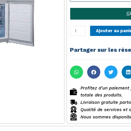
quantité
Ajouter au pani
de
REFRIGERATEUR
Partager sur les rés
ROCH
RFR
190
COMBINE
3
TIROIRS
Profitez d'un paiement 
totale des produits.
Livraison gratuite part
Qualité de services et 
Nous sommes disponibl