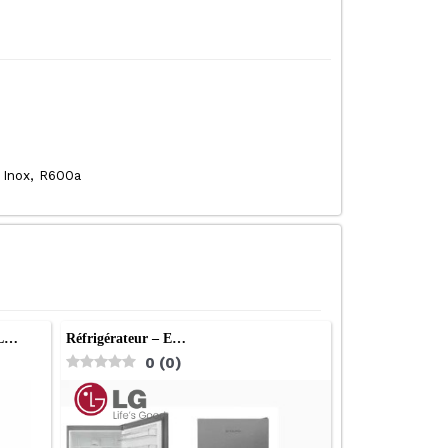
, Inox, R600a
NL…
Réfrigérateur – E…
0
(
0
)