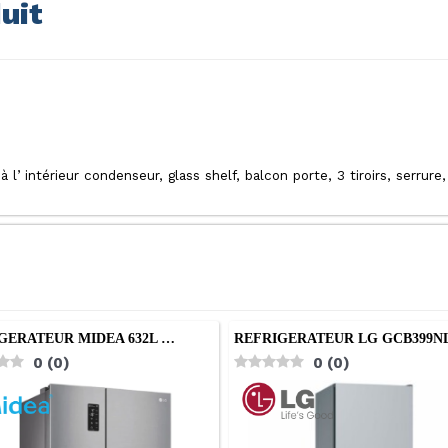
uit
 l’ intérieur condenseur, glass shelf, balcon porte, 3 tiroirs, serrure
GERATEUR MIDEA 632L …
REFRIGERATEUR LG GCB399
0
(
0
)
0
(
0
)