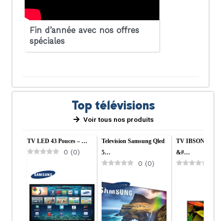
Fin d’année avec nos offres
spéciales
Top télévisions
Voir tous nos produits
TV LED 43 Pouces – …
Television Samsung Qled
TV IBSON LED 3
0
(
0
)
5…
&#…
0
(
0
)
0