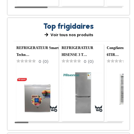
Top frigidaires
Voir tous nos produits
REFRIGERATEUR Smart
REFRIGERATEUR
Congélateur HI
Techn…
HISENSE 3 T…
6TIR…
0
(
0
)
0
(
0
)
0