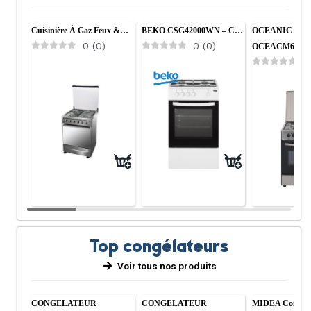
Cuisinière À Gaz Feux &…
BEKO CSG42000WN – C…
OCEANIC
0
(
0
)
0
(
0
)
OCEACM6060
0
Top congélateurs
Voir tous nos produits
CONGELATEUR
CONGELATEUR
MIDEA Congéla