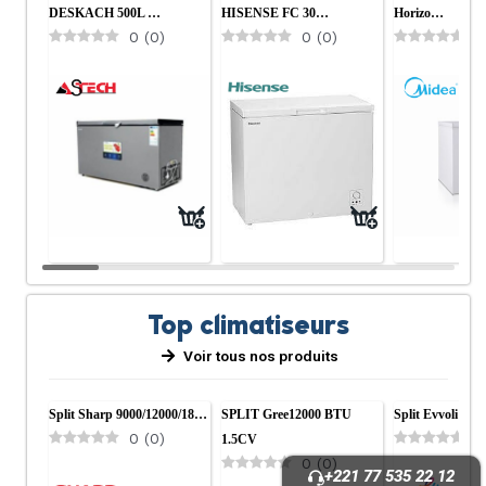
DESKACH 500L …
HISENSE FC 30…
Horizo…
0
(
0
)
0
(
0
)
0
Top climatiseurs
Voir tous nos produits
Split Sharp 9000/12000/18…
SPLIT Gree12000 BTU
Split Evvoli 90
0
(
0
)
0
1.5CV
0
(
0
)
+221 77 535 22 12