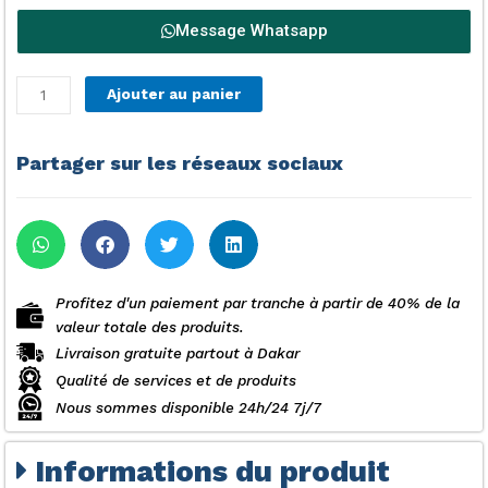
Message Whatsapp
quantité
Ajouter au panier
de
MACHINE
A
Partager sur les réseaux sociaux
LAVER
INDESIT
81051-
95241
8KG
Profitez d'un paiement par tranche à partir de 40% de la
valeur totale des produits.
Livraison gratuite partout à Dakar
Qualité de services et de produits
Nous sommes disponible 24h/24 7j/7
Informations du produit