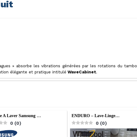
uit
gues » absorbe les vibrations générées par les rotations du tambou
ion élégante et pratique intitulé
WaveCabinet
.
e A Laver Samsung …
ENDURO – Lave-Linge…
0
(
0
)
0
(
0
)