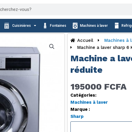
cher
Cuisinières
Fontaines
Machines à laver
Réfrig
Accueil
Machines à l
Machine a laver sharp 6 
Machine a lav
réduite
195000 FCFA
Catégories:
Machines à laver
Marque :
Sharp