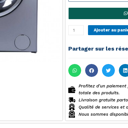
quantité
Ajouter au pani
de
Machine
Partager sur les rés
a
laver
sharp
6
KG
Conso
Profitez d'un paiement 
réduite
totale des produits.
Livraison gratuite part
Qualité de services et 
Nous sommes disponibl