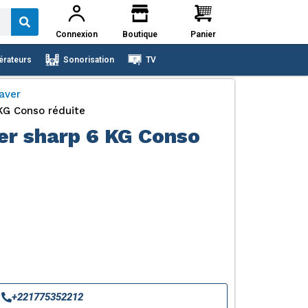
Connexion
Boutique
Panier
érateurs
Sonorisation
TV
aver
KG Conso réduite
er sharp 6 KG Conso
+221775352212