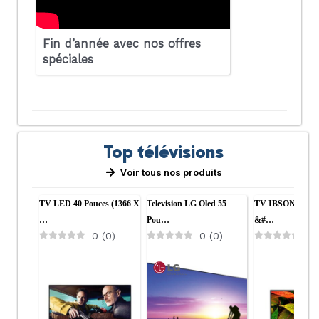
Fin d’année avec nos offres
spéciales
Top télévisions
Voir tous nos produits
TV LED 40 Pouces (1366 X
Television LG Oled 55
TV IBSON LED 3
…
Pou…
&#…
0
(
0
)
0
(
0
)
0