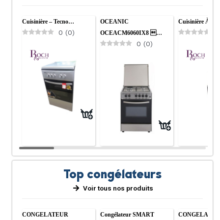
Cuisinière – Tecno…
OCEANIC
Cuisinière À G
0
(
0
)
0
OCEACM6060IX8 …
0
(
0
)
Top congélateurs
Voir tous nos produits
CONGELATEUR
Congélateur SMART
CONGELATEU