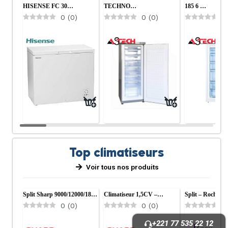
HISENSE FC 30…
TECHNO…
185 6 …
0
(
0
)
0
(
0
)
0
Top climatiseurs
Voir tous nos produits
Split Sharp 9000/12000/18…
Climatiseur 1,5CV –…
Split – Roch –…
0
(
0
)
0
(
0
)
0
+221 77 535 22 12