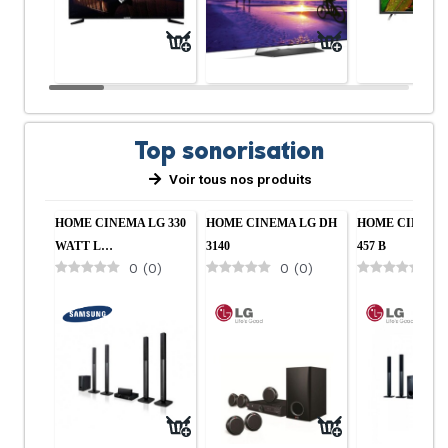
Top sonorisation
Voir tous nos produits
Cuisine
Salon
HOME CINEMA LG 330
HOME CINEMA LG DH
HOME CINEMA
WATT L…
3140
457 B
0
(
0
)
0
(
0
)
0