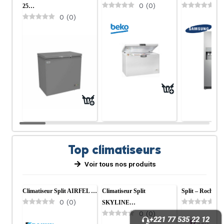
0
(
0
)
0
25…
0
(
0
)
Top climatiseurs
Voir tous nos produits
Climatiseur Split AIRFEL …
Climatiseur Split
Split – Roch –…
0
(
0
)
0
SKYLINE…
0
(
0
)
+221 77 535 22 12