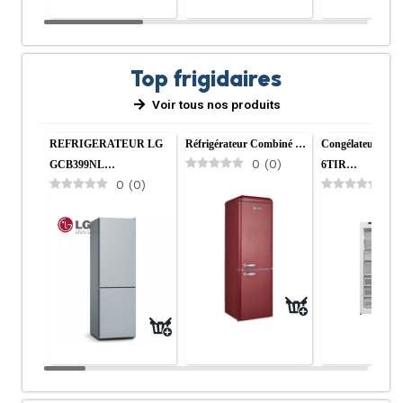
Top frigidaires
Voir tous nos produits
REFRIGERATEUR LG
Réfrigérateur Combiné …
Congélateur HI
0
(
0
)
GCB399NL…
6TIR…
0
(
0
)
0