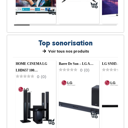
Top sonorisation
Voir tous nos produits
Cuisine
Salon
HOME CINEMA LG
Barre De Son – LG A…
LG SNH5 – Barr
0
(
0
)
0
LHD657 100…
0
(
0
)