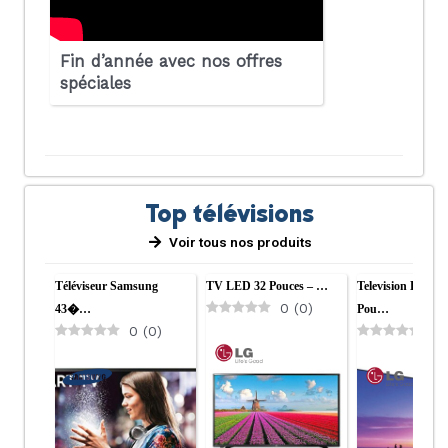
Fin d’année avec nos offres
spéciales
Top télévisions
Voir tous nos produits
Téléviseur Samsung
TV LED 32 Pouces – …
Television LG Ol
0
(
0
)
43�…
Pou…
0
(
0
)
0