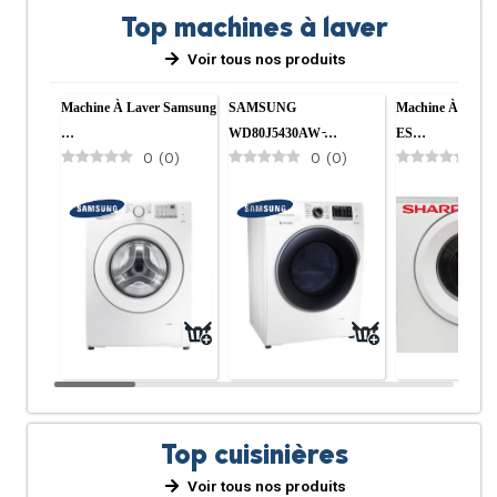
Top machines à laver
Voir tous nos produits
Machine À Laver Samsung
SAMSUNG
Machine À Laver
…
WD80J5430AW ̵…
ES…
0
(
0
)
0
(
0
)
0
Top cuisinières
Voir tous nos produits