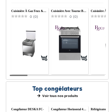
Cuisinière À Gaz Feux &…
Cuisinière Avec Tourne B…
Cuisinière À G
0
(
0
)
0
(
0
)
0
Top congélateurs
Voir tous nos produits
Congélateur DESKA FC-
Congélateur Horizontal 4…
Réfrigérateur 