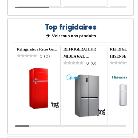
Top frigidaires
Voir tous nos produits
Réfrigérateur Rétro Ga…
REFRIGERATEUR
REFRIGERATE
0
(
0
)
MIDEA 632L …
HISENSE RD …
0
(
0
)
0