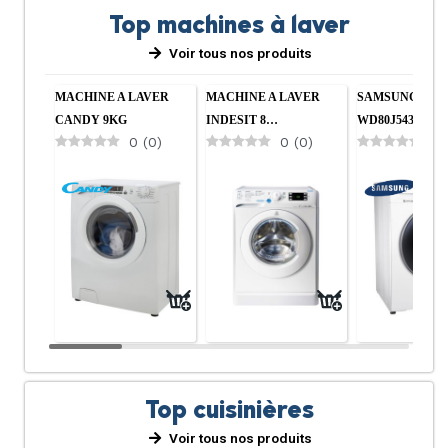
Top machines à laver
Voir tous nos produits
MACHINE A LAVER
MACHINE A LAVER
SAMSUNG
CANDY 9KG
INDESIT 8…
WD80J5430AW 
0
(
0
)
0
(
0
)
0
Top cuisinières
Voir tous nos produits