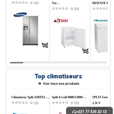
0
(
0
)
Ver…
HISENSE FC 
0
(
0
)
0
Top climatiseurs
Voir tous nos produits
Climatiseur Split AIRFEL …
Split Evvoli 9000/12000/…
SPLIT Gree120
0
(
0
)
0
(
0
)
1.5CV
0
+221 77 535 22 12