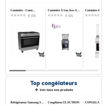
Cuisinière – Conti…
Cuisinière À Gaz Avec A…
Cuisinière 4 Fe
0
(
0
)
0
(
0
)
0
Top congélateurs
Voir tous nos produits
Réfrigérateur Samsung S…
Congélateur ELACTRON
CONGELATE