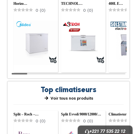
Horizo…
TECHNOL…
400L E…
0
(
0
)
0
(
0
)
0
Top climatiseurs
Voir tous nos produits
Split – Roch –…
Split Evvoli 9000/12000/…
Climatiseur Sip
0
(
0
)
0
(
0
)
0
+221 77 535 22 12