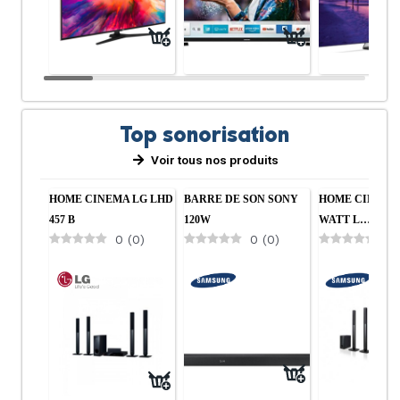
Top sonorisation
Voir tous nos produits
Cuisine
Salon
HOME CINEMA LG LHD
BARRE DE SON SONY
HOME CINEMA 
457 B
120W
WATT L…
0
(
0
)
0
(
0
)
0