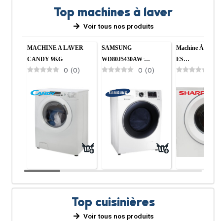
Top machines à laver
Voir tous nos produits
MACHINE A LAVER
SAMSUNG
Machine À Laver
CANDY 9KG
WD80J5430AW ̵…
ES…
0
(
0
)
0
(
0
)
0
Top cuisinières
Voir tous nos produits