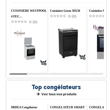
CUISINIERE WESTPOOL
Cuisiniere Green 50X50
Cuisinière Avec
0
(
0
)
0
4 FEU…
0
(
0
)
Top congélateurs
Voir tous nos produits
MIDEA Congélateur
CONGELATEUR SMART
CONGELATEU