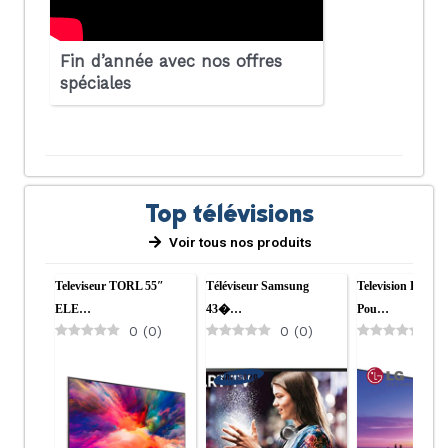
Fin d’année avec nos offres
spéciales
Top télévisions
Voir tous nos produits
Televiseur TORL 55″
Téléviseur Samsung
Television LG Ol
ELE…
43�…
Pou…
0
(
0
)
0
(
0
)
0