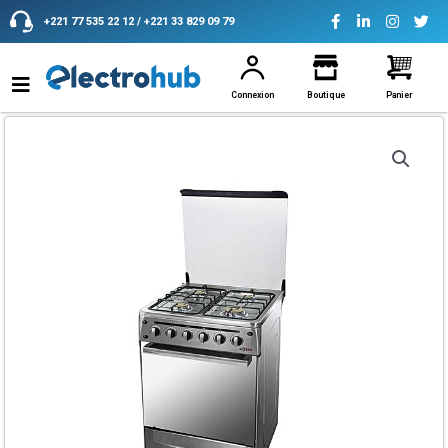
Aller
+221 77 535 22 12 / +221 33 829 09 79
au
contenu
Connexion
Boutique
Panier