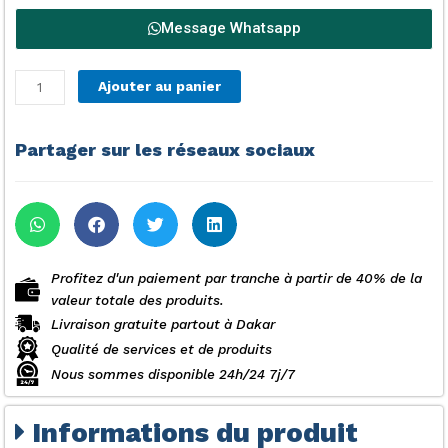
Message Whatsapp
quantité
Ajouter au panier
de
Cuisinière
à
Partager sur les réseaux sociaux
Gaz
Feux
-
60x60
-
CS60FO
Profitez d'un paiement par tranche à partir de 40% de la
-
valeur totale des produits.
Inox
Livraison gratuite partout à Dakar
Qualité de services et de produits
Nous sommes disponible 24h/24 7j/7
Informations du produit