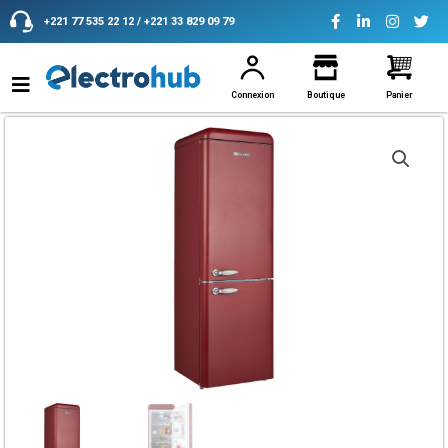
Aller
+221 77 535 22 12 / +221 33 829 09 79
au
contenu
Connexion
Boutique
Panier