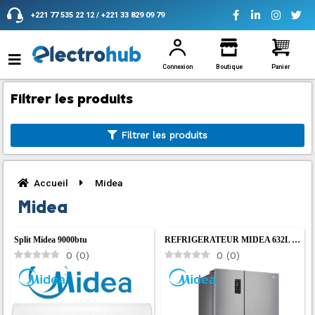
Aller
+221 77 535 22 12 / +221 33 829 09 79
au
contenu
Connexion
Boutique
Panier
Filtrer les produits
Filtrer les produits
Accueil
Midea
Midea
Split Midea 9000btu
REFRIGERATEUR MIDEA 632L …
0
(
0
)
0
(
0
)