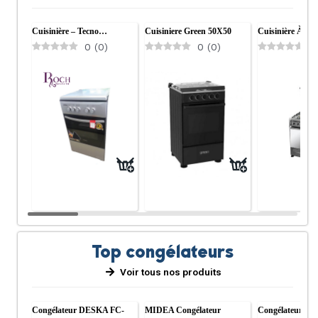
Cuisinière – Tecno…
Cuisiniere Green 50X50
Cuisinière À G
0
(
0
)
0
(
0
)
0
Top congélateurs
Voir tous nos produits
Congélateur DESKA FC-
MIDEA Congélateur
Congélateur 5 T