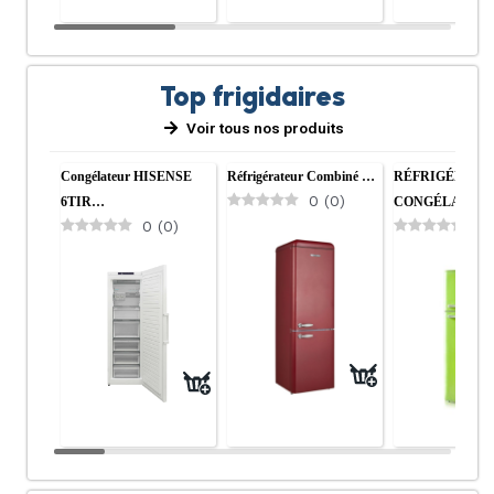
Top frigidaires
Voir tous nos produits
Congélateur HISENSE
Réfrigérateur Combiné …
RÉFRIGÉRATE
0
(
0
)
6TIR…
CONGÉLAT…
0
(
0
)
0