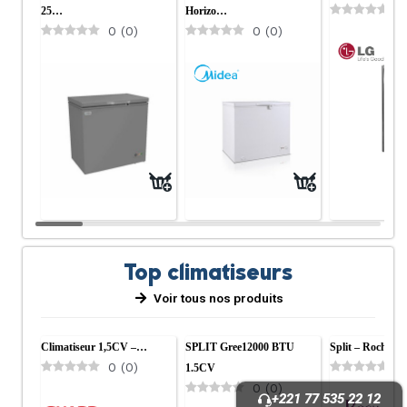
0
25…
Horizo…
0
(
0
)
0
(
0
)
Top climatiseurs
Voir tous nos produits
Climatiseur 1,5CV –…
SPLIT Gree12000 BTU
Split – Roch –…
0
(
0
)
0
1.5CV
0
(
0
)
+221 77 535 22 12