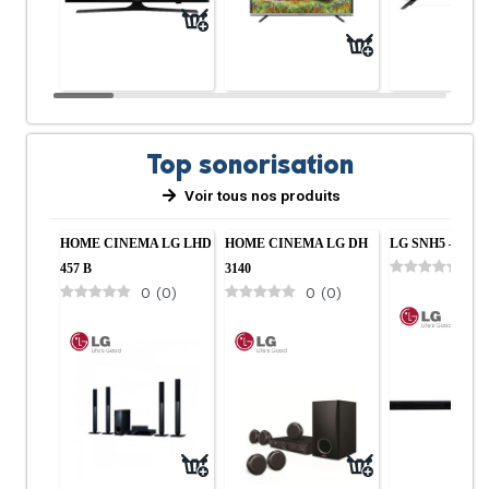
Top sonorisation
Voir tous nos produits
Cuisine
Salon
HOME CINEMA LG LHD
HOME CINEMA LG DH
LG SNH5 – Barr
0
457 B
3140
0
(
0
)
0
(
0
)