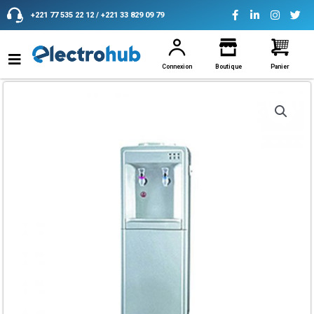
Aller
+221 77 535 22 12 / +221 33 829 09 79
au
contenu
Connexion
Boutique
Panier