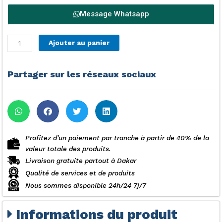
Message Whatsapp
quantité
Ajouter au panier
de
FONTAINE
NASCO
Partager sur les réseaux sociaux
YL
1235S
WHITE
Profitez d'un paiement par tranche à partir de 40% de la
valeur totale des produits.
Livraison gratuite partout à Dakar
Qualité de services et de produits
Nous sommes disponible 24h/24 7j/7
Informations du produit