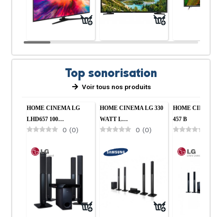
Top sonorisation
Voir tous nos produits
Cuisine
Salon
HOME CINEMA LG
HOME CINEMA LG 330
HOME CINEMA
LHD657 100…
WATT L…
457 B
0
(
0
)
0
(
0
)
0