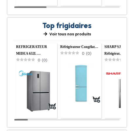
Top frigidaires
Voir tous nos produits
REFRIGERATEUR
Réfrigérateur Congélat…
SHARP SJ-14T
0
(
0
)
MIDEA 632L …
Réfrigérat…
0
(
0
)
0