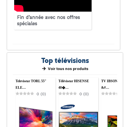
Fin d’année avec nos offres
spéciales
Top télévisions
Voir tous nos produits
Televiseur TORL 55″
Téléviseur HISENSE
TV IBSON LED 3
ELE…
40�…
&#…
0
(
0
)
0
(
0
)
0