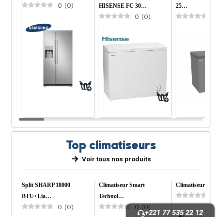
0
(
0
)
HISENSE FC 30…
25…
0
(
0
)
0
Top climatiseurs
Voir tous nos produits
Split SHARP 18000
Climatiseur Smart
Climatiseur Sp
0
BTU+lia…
Technol…
0
(
0
)
0
(
0
)
+221 77 535 22 12