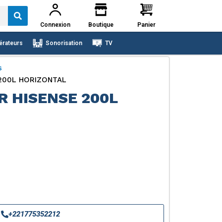
Connexion
Boutique
Panier
érateurs
Sonorisation
TV
s
200L HORIZONTAL
 HISENSE 200L
+221775352212