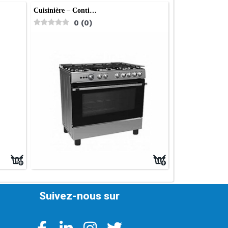
Cuisinière – Conti…
0
(
0
)
Suivez-nous sur