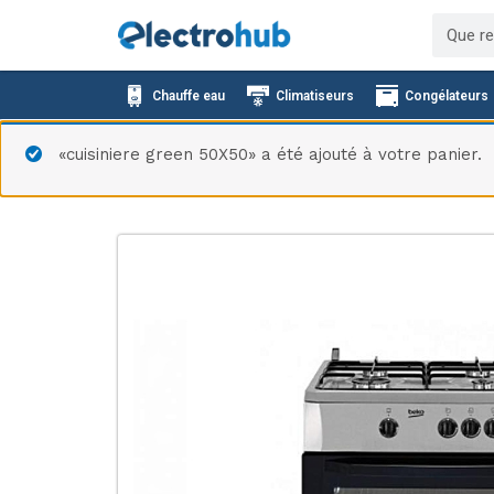
Aller
Recher
au
contenu
Chauffe eau
Climatiseurs
Congélateurs
«cuisiniere green 50X50» a été ajouté à votre panier.