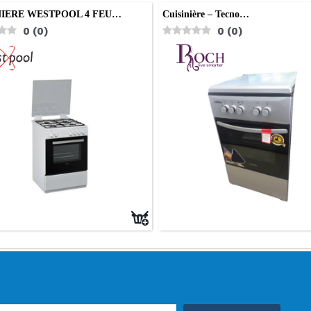
NIERE WESTPOOL 4 FEU…
Cuisinière – Tecno…
0
(
0
)
0
(
0
)