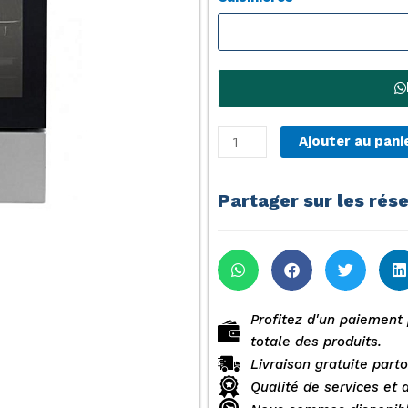
quantité
Ajouter au pani
de
Cuisinière
Partager sur les rés
à
Gaz
avec
4
Brûleurs
à
Profitez d'un paiement 
Gaz
totale des produits.
et
Livraison gratuite part
Four
Qualité de services et 
-