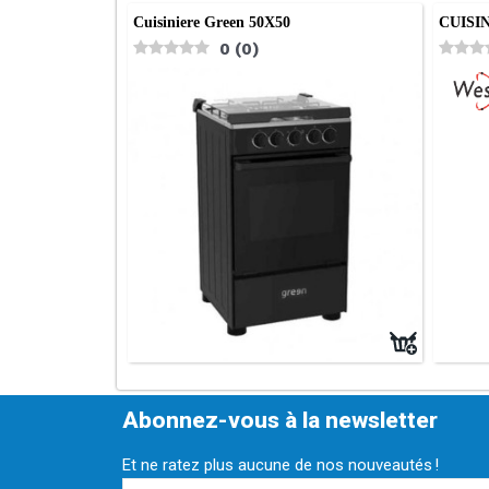
Cuisiniere Green 50X50
CUISI
0
(
0
)
Abonnez-vous à la newsletter
Et ne ratez plus aucune de nos nouveautés !