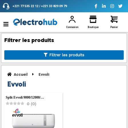
Aller
+221 77 535 22 12 / +221 33 829 09 79
au
contenu
Connexion
Boutique
Panier
Filtrer les produits
Filtrer les produits
Accueil
Evvoli
Evvoli
Split Evvoli 9000/12000/…
0
(
0
)