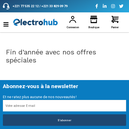
Aller
+221 77 535 22 12 / +221 33 829 09 79
au
contenu
Connexion
Boutique
Panier
Fin d’année avec nos offres
spéciales
Abonnez-vous à la newsletter
Et ne ratez plus aucune de nos nouveautés !
S'abonner